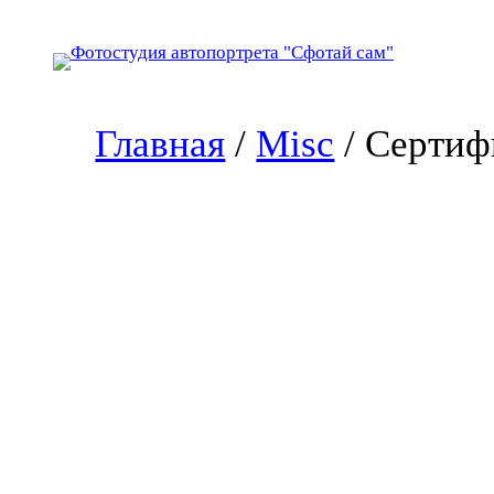
Перейти
к
содержимому
Главная
/
Misc
/ Сертиф