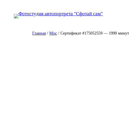
Перейти
к
содержимому
Главная
/
Misc
/ Сертификат #175052559 — 1990 минут