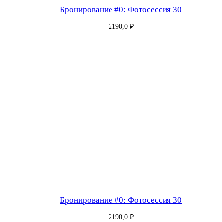
5
Бронирование #0: Фотосессия 30
9
2190,0
₽
—
1
9
9
0
м
и
н
у
т
Бронирование #0: Фотосессия 30
2190,0
₽