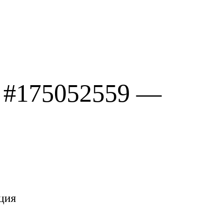
 #175052559 —
ция