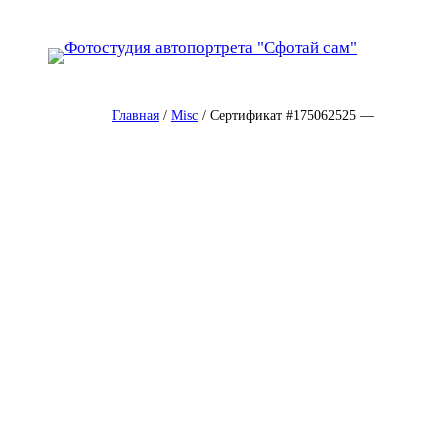
Перейти
к
содержимому
Главная
/
Misc
/ Сертификат #175062525 —