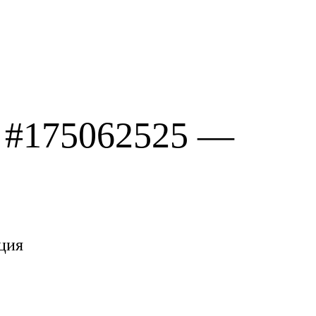
 #175062525 —
ция