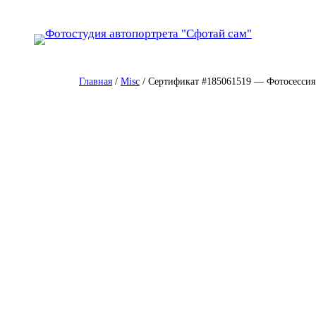
Перейти
к
содержимому
Главная
/
Misc
/ Сертификат #185061519 — Фотосессия 