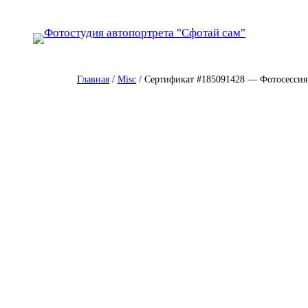
Перейти
к
содержимому
Главная
/
Misc
/ Сертификат #185091428 — Фотосессия 